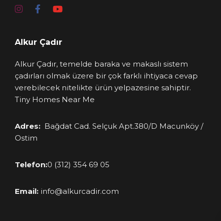
Alkur Çadır
Alkur Çadır, temelde baraka ve makaslı sistem
çadırları olmak üzere bir çok farklı ihtiyaca cevap
verebilecek nitelikte ürün yelpazesine sahiptir.
Tiny Homes Near Me
Adres:
Bağdat Cad. Selçuk Apt.380/D Macunköy /
Ostim
Telefon:
0 (312) 354 69 05
Email:
info@alkurcadir.com