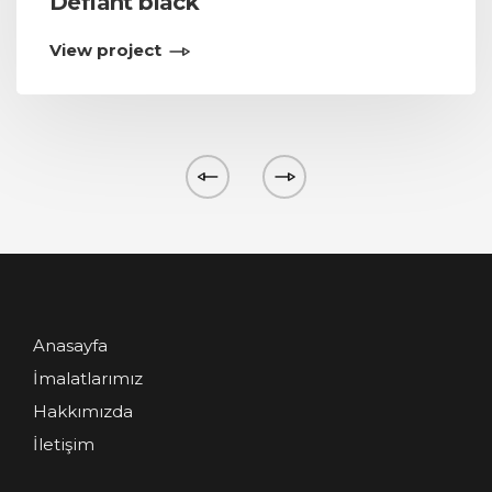
Defiant black
View project
Anasayfa
İmalatlarımız
Hakkımızda
İletişim